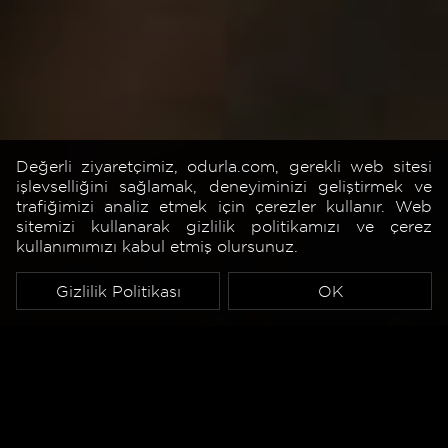
Değerli ziyaretçimiz, odurla.com, gerekli web sitesi
işlevselliğini sağlamak, deneyiminizi geliştirmek ve
trafiğimizi analiz etmek için çerezler kullanır. Web
sitemizi kullanarak gizlilik politikamızı ve çerez
kullanımımızı kabul etmiş olursunuz.
Gizlilik Politikası
OK
Pascal Garbe OD Bahçe’de